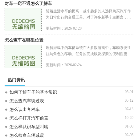
对车一窍不通怎么了解车
随着生活水平的提高，越来越多的人选择购买汽车作
为日常出行的交通工具。对于许多新手车主而言，面
对复杂的汽车知识，常常感到无从下手。在这篇攻略
更新时间：2026-02-28
中，我们将为对车一窍不通
怎么查车在哪里位置
理解游戏中的车辆系统在大多数游戏中，车辆系统往
往与角色的移动、任务的完成以及探索的便利性密切
相关。不同的游戏可能有不同的车辆类型和系统租赁
更新时间：2026-02-24
或购买：有些游戏要求玩家
热门资讯
05-01
如何了解车子的基本常识
05-12
怎么查汽车调过表
07-13
怎么认出各种车
10-29
怎么样打开汽车前盖
01-08
怎么样认识车型叫啥
02-03
怎么检查车辆减震