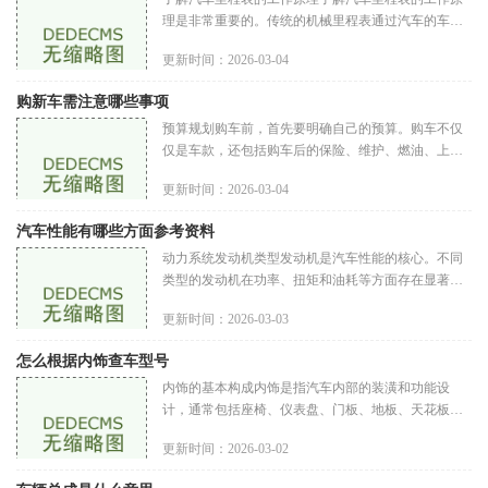
理是非常重要的。传统的机械里程表通过汽车的车轮
转动来记录里程，而现代汽车大多使用电子里程表。
更新时间：2026-03-04
电子里程表的数据存储在车
购新车需注意哪些事项
预算规划购车前，首先要明确自己的预算。购车不仅
仅是车款，还包括购车后的保险、维护、燃油、上牌
等各项费用。确定购车预算购车预算要考虑到以下几
更新时间：2026-03-04
个方面车款：选择一款适合
汽车性能有哪些方面参考资料
动力系统发动机类型发动机是汽车性能的核心。不同
类型的发动机在功率、扭矩和油耗等方面存在显著差
异。常见的发动机类型包括自然吸气发动机：依靠外
更新时间：2026-03-03
部空气流入气缸，功率输出
怎么根据内饰查车型号
内饰的基本构成内饰是指汽车内部的装潢和功能设
计，通常包括座椅、仪表盘、门板、地板、天花板等
部分。内饰不仅影响车辆的美观度和舒适度，也直接
更新时间：2026-03-02
影响驾驶体验。了解内饰的构