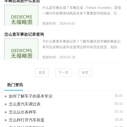
车辆总成是什么意思
什么是车辆总成？车辆总成（Vehicle Assembly）是指
一辆汽车的整体结构及其各个重要部件的组合。它不
仅仅是指车身的外形，还包括所有核心部件的相互连
更新时间：2026-03-01
接和配合。这些部件包括发动机
怎么查车事故记录查询
为什么要查车事故记录？了解车辆历史车辆的事故记
录可以反映出该车在使用过程中的历史状况，包括是
否发生过重大事故、维修记录以及保险索赔情况。了
更新时间：2026-02-28
解这些信息可以帮助车主或
首页
下一页
末页
热门资讯
05-01
如何了解车子的基本常识
05-12
怎么查汽车调过表
07-13
怎么认出各种车
10-29
怎么样打开汽车前盖