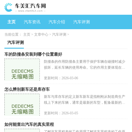
主页
汽车资讯
汽车介绍
汽车评测
当前位置：
主页
>
文章中心
>
汽车评测
>
汽车评测
车的防撞条安装到哪个位置最好
防撞条的作用防撞条主要用于保护车辆在碰撞时减少
损坏，延长车辆的使用寿命。它的作用主要体现在以
下几个方面减少碰撞损坏：防撞条可以有效吸收碰撞
更新时间：2026-03-06
能量，降低对车身的直接冲
怎么辨别新车还是库存车
新车与库存车的定义新车新车是指刚刚从制造商生产
线上下来的车辆，通常是最新的车型，配备最新的技
术和配置。购买新车的消费者可以享受到全新的使用
更新时间：2026-03-05
体验，并且通常会附带制造
如何能查出汽车的真实里程
了解汽车里程表的工作原理了解汽车里程表的工作原