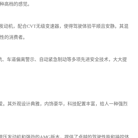
种高档的感觉。
吸气发动机，配合CVT无级变速器，使得驾驶体验平顺且安静。其混
性的消费者。
巡航、车道偏离警示、自动紧急制动等多项先进安全技术，大大提
爱。其外观设计典雅，内饰豪华，科技配置丰富，给人一种强烈
增压发动机和强劲的AMG版本，提供了卓越的驾驶性能和操控体