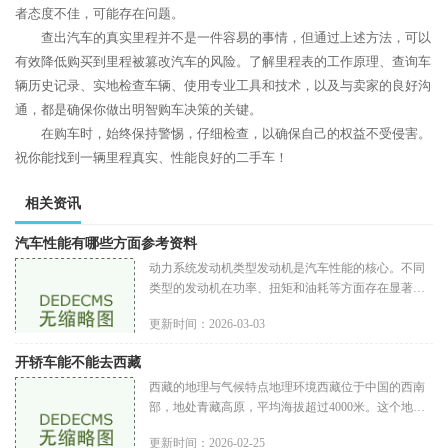
者态度不佳，可能存在问题。
查出汽车的真实里程并不是一件容易的事情，但通过上述方法，可以
有效降低购买到里程被篡改汽车的风险。了解里程表的工作原理、查询车
辆历史记录、实地检查车辆、使用专业工具和技术，以及与卖家的良好沟
通，都是确保你做出明智购车决策的关键。
在购车时，始终保持警惕，仔细检查，以确保自己的权益不受侵害。
祝你能找到一辆里程真实、性能良好的二手车！
相关资讯
汽车性能有哪些方面参考资料
动力系统发动机类型发动机是汽车性能的核心。不同
类型的发动机在功率、扭矩和油耗等方面存在显著差
异。常见的发动机类型包括自然吸气发动机：依靠外
更新时间：2026-03-03
部空气流入气缸，功率输出
开轿车能不能去西藏
西藏的地理与气候特点地理环境西藏位于中国的西南
部，地处青藏高原，平均海拔超过4000米。这个地区
以其独特的地貌、壮观的雪山和广袤的草原而著称。
更新时间：2026-02-25
玩家在游戏中若想要开车到达